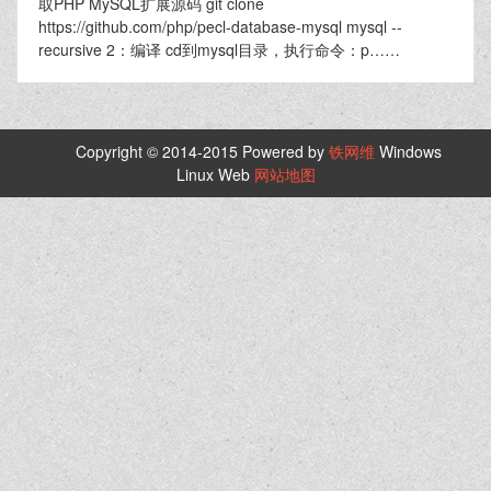
取PHP MySQL扩展源码 git clone
https://github.com/php/pecl-database-mysql mysql --
recursive 2：编译 cd到mysql目录，执行命令：p……
Copyright © 2014-2015 Powered by
铁网维
Windows
Linux Web
网站地图