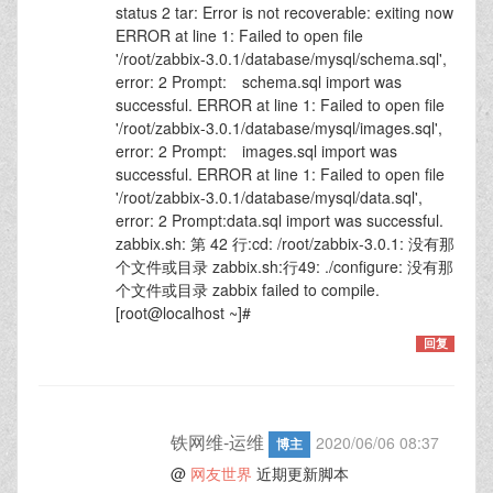
status 2 tar: Error is not recoverable: exiting now
ERROR at line 1: Failed to open file
'/root/zabbix-3.0.1/database/mysql/schema.sql',
error: 2 Prompt: schema.sql import was
successful. ERROR at line 1: Failed to open file
'/root/zabbix-3.0.1/database/mysql/images.sql',
error: 2 Prompt: images.sql import was
successful. ERROR at line 1: Failed to open file
'/root/zabbix-3.0.1/database/mysql/data.sql',
error: 2 Prompt:data.sql import was successful.
zabbix.sh: 第 42 行:cd: /root/zabbix-3.0.1: 没有那
个文件或目录 zabbix.sh:行49: ./configure: 没有那
个文件或目录 zabbix failed to compile.
[root@localhost ~]#
回复
铁网维-运维
2020/06/06 08:37
博主
@
网友世界
近期更新脚本